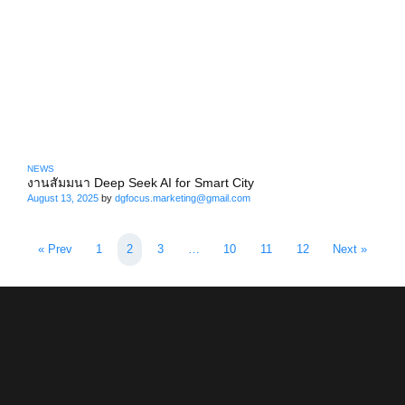
NEWS
งานสัมมนา Deep Seek AI for Smart City
August 13, 2025
by
dgfocus.marketing@gmail.com
« Prev
1
2
3
…
10
11
12
Next »