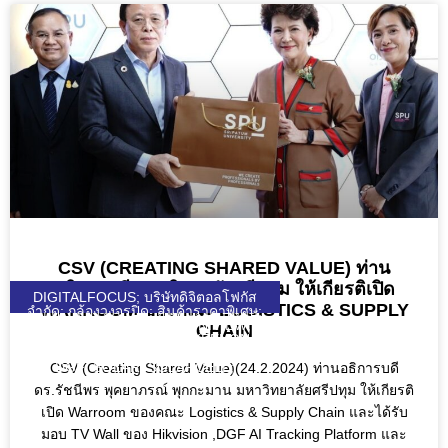
CSV (CREATING SHARED VALUE) ท่าน
อธิการบดี มหาวิทยาลัยศรีปทุม ให้เกียรติเปิด
DIGITALFOCUS; บริษัทดิจิตอลโฟกัส
WARROOM ของคณะ LOGISTICS & SUPPLY
จำกัด; กล้องวงจรปิด; สินค้าราคาพิเศษ;
HIKVISION; UNIARCH; UNIVIEW;
CHAIN
WULIAN; ZKTECO; DJI; KEENON;
SEAGATE; VIVOTEK; VIEWSONIC;
DGF; SOLAR; SOLARCELL;
CSV (Creating Shared Value)(24.2.2024) ท่านอธิการบดี
QUICKTRONL;
ดร.รัชนีพร พุคยาภรณ์ พุกกะมาน มหาวิทยาลัยศรีปทุม ให้เกียรติ
เปิด Warroom ของคณะ Logistics & Supply Chain และได้รับ
มอบ TV Wall ของ Hikvision ,DGF AI Tracking Platform และ