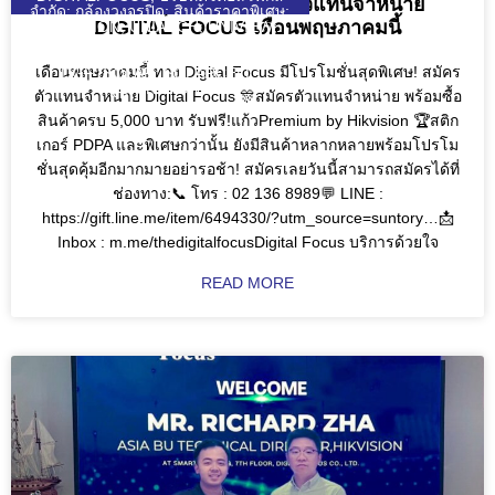
โปรโมชั่นสุดพิเศษ! สมัครตัวแทนจำหน่าย
จำกัด; กล้องวงจรปิด; สินค้าราคาพิเศษ;
DIGITAL FOCUS เดือนพฤษภาคมนี้
HIKVISION; UNIARCH; UNIVIEW;
WULIAN; ZKTECO; DJI; KEENON;
SEAGATE; VIVOTEK; VIEWSONIC;
เดือนพฤษภาคมนี้ ทาง Digital Focus มีโปรโมชั่นสุดพิเศษ! สมัคร
DGF; SOLAR; SOLARCELL;
QUICKTRONL;
ตัวแทนจำหน่าย Digital Focus 🎊สมัครตัวแทนจำหน่าย พร้อมซื้อ
สินค้าครบ 5,000 บาท รับฟรี!แก้วPremium by Hikvision 🏆สติก
เกอร์ PDPA และพิเศษกว่านั้น ยังมีสินค้าหลากหลายพร้อมโปรโม
ชั่นสุดคุ้มอีกมากมายอย่ารอช้า! สมัครเลยวันนี้สามารถสมัครได้ที่
ช่องทาง:📞 โทร : 02 136 8989💬 LINE :
https://gift.line.me/item/6494330/?utm_source=suntory…📩
Inbox : m.me/thedigitalfocusDigital Focus บริการด้วยใจ
READ MORE