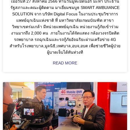
เมื่อวันที่ 27 สิงหาคม 2566 ท่านวันมูหะมัดนอร์ มะทา ประธาน
รัฐสภาและคณะผู้ติดตาม มาเยี่ยมชมบูธ SMART AMBUIANCE
SOLUTION จาก บริษัท Digital Focus ในงานประชุมวิชาการ
แพทย์ฉุกเฉินแห่งชาติ ที่ มหาวิทยาลัยเกษมบัณฑิต สาขา
วิทยาเขตร่มเกล้า มีหน่วยแพทย์ฉุกเฉิน หน่วยงานกู้ภัยเข้าร่วม
งานมากถึง 2,000 คน ภายในงานได้จัดแสดง กล้องวงจรปิดติด
รถพยาบาล รถฉุกเฉินและรถกู้ภัยอัจฉริยะผ่านเครือข่าย 4G
สำหรับโรงพยาบาล,มูลนิธิ,เทศบาล,อบจ,อบต เพื่อช่วยชีวิตผู้ป่วย
ผู้บาดเจ็บได้ทันท่วงที
READ MORE