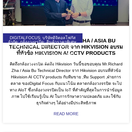
DIGITALFOCUS; บริษัทดิจิตอลโฟกัส
ขอขอบคุณ MR.RICHARD ZHA / ASIA BU
จำกัด; กล้องวงจรปิด; สินค้าราคาพิเศษ;
HIKVISION; UNIARCH; UNIVIEW;
TECHNICAL DIRECTOR จาก HIKVISION อบรม
WULIAN; ZKTECO; DJI; KEENON;
ที่หัวข้อ HIKVISION AI CCTV PRODUCTS
SEAGATE; VIVOTEK; VIEWSONIC;
DGF; SOLAR; SOLARCELL;
QUICKTRONL;
คิดถึงกล้องวงจรปิด คิดถึง Hikvision วันนี้ขอขอบคุณ Mr.Richard
Zha / Asia Bu Technical Director จาก Hikvision อบรมที่หัวข้อ
Hikvision AI CCTV products กับทีมขาย ,ทีม Support ,ฝ่ายการ
ตลาด ของDigital Focus กับแนวโน้ม ตลาดกล้องวงจรปิด จะไป
ทาง AIoT ซึ่งกล้องวงจรปิดเป็น IoT ที่สำคัญที่สุดในการนำข้อมูล
ภาพ ไปใช้เรียนรู้เป็น AI ในการรักษาความปลอดภัย และใช้กับ
ธุรกิจต่างๆ ได้อย่างมีประสิทธิภาพ
READ MORE