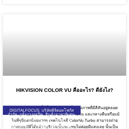
HIKVISION COLOR VU คืออะไร? ดียังไง?
Color VU คือ เทคโนโลยีจากกล้องที่แสดงภาพที่มีสีสันอยู่ตลอด
DIGITALFOCUS; บริษัทดิจิตอลโฟกัส
เวลา (ตลอด24 ชั่วโมง) ทั้งในเวลากลางวัน และกลางคืนหรือแม้
จำกัด; กล้องวงจรปิด; สินค้าราคาพิเศษ;
HIKVISION; UNIARCH; UNIVIEW;
ในที่ๆมีแสงน้อยมากๆ เทคโนโลยี ColorVu Turbo สามารถถ่าย
WULIAN; ZKTECO; DJI; KEENON;
SEAGATE; VIVOTEK; VIEWSONIC;
ภาพแบบมีสีได้แม้ว่าบริเวณนั้นจะแทบไม่ค่อยมีแสงเลย นั้นเป็น