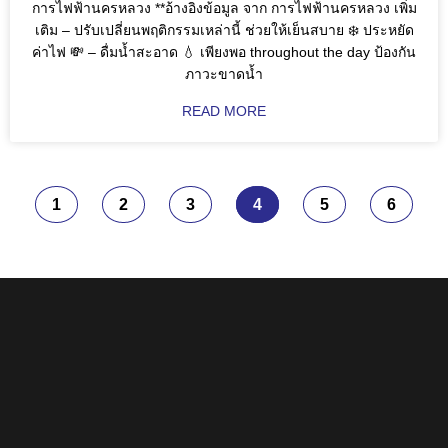
การไฟฟ้านครหลวง **อ้างอิงข้อมูล จาก การไฟฟ้านครหลวง เพิ่ม
เติม – ปรับเปลี่ยนพฤติกรรมเหล่านี้ ช่วยให้เย็นสบาย ❄️ ประหยัด
ค่าไฟ 💸 – ดื่มน้ำสะอาด 💧 เพียงพอ throughout the day ป้องกัน
ภาวะขาดน้ำ
READ MORE
1
2
3
4
5
6