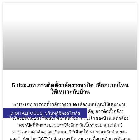
5 ประเภท การติดตั้งกล้องวงจรปิด เลือกแบบไหน
ให้เหมาะกับบ้าน
5 ประเภท การติดตั้งกล้องวงจรปิด เลือกแบบไหนให้เหมาะกับ
บ้าน ยุคนี้เรื่องความปลอดภัยเป็นสิ่งสำคัญ การติดตั้งกล้อง
DIGITALFOCUS; บริษัทดิจิตอลโฟกัส
จำกัด; กล้องวงจรปิด; สินค้าราคาพิเศษ;
วงจรปิดจึงเป็นทางเลือกที่น่าสนใจสำหรับเจ้าของบ้าน แต่กล้อง
HIKVISION; UNIARCH; UNIVIEW;
วงจรปิดก็มีหลายประเภทให้เลือก วันนี้เราจะมาแนะนำ 5
WULIAN; ZKTECO; DJI; KEENON;
SEAGATE; VIVOTEK; VIEWSONIC;
ประเภทของกล้องวงจรปิดและวิธีเลือกให้เหมาะสมกับบ้านของ
DGF; SOLAR; SOLARCELL;
คุณ 1. Analog CCTV กล้องวงจรปิดแบบอนาล็อก หลักการทำงาน
QUICKTRONL;