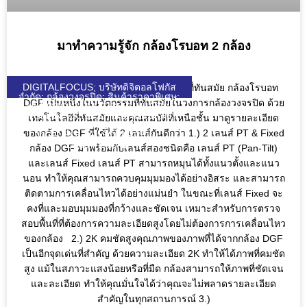
มาทำความรู้จัก กล้องโรบอท 2 กล้อง
DIGITALFOCUS; บริษัทดิจิตอลโฟกัส
กล้องโรบอท DGF: เทคโนโลยี 2 เลนส์ที่ทันสมัย กล้องโรบอท
จำกัด; กล้องวงจรปิด; สินค้าราคาพิเศษ;
DGF เป็นหนึ่งในนวัตกรรมที่ทันสมัยในวงการกล้องวงจรปิด ด้วย
HIKVISION; UNIARCH; UNIVIEW;
WULIAN; ZKTECO; DJI; KEENON;
เทคโนโลยีที่ทันสมัยและคุณสมบัติที่เหนือชั้น มาดูรายละเอียด
SEAGATE; VIVOTEK; VIEWSONIC;
ของกล้อง DGF ที่ใช้ได้ 2 เลนส์กันดีกว่า 1.) 2 เลนส์ PT & Fixed
DGF; SOLAR; SOLARCELL;
QUICKTRONL;
กล้อง DGF มาพร้อมกับเลนส์สองชนิดคือ เลนส์ PT (Pan-Tilt)
และเลนส์ Fixed เลนส์ PT สามารถหมุนได้ทั้งแนวตั้งและแนว
นอน ทำให้คุณสามารถควบคุมมุมมองได้อย่างอิสระ และสามารถ
ติดตามการเคลื่อนไหวได้อย่างแม่นยำ ในขณะที่เลนส์ Fixed จะ
คงที่และมอบมุมมองที่กว้างและชัดเจน เหมาะสำหรับการตรวจ
สอบพื้นที่ที่ต้องการความละเอียดสูงโดยไม่ต้องการการเคลื่อนไหว
ของกล้อง 2.) 2K คมชัดสูงคุณภาพของภาพที่ได้จากกล้อง DGF
เป็นอีกจุดเด่นที่สำคัญ ด้วยความละเอียด 2K ทำให้ได้ภาพที่คมชัด
สูง แม้ในสภาวะแสงน้อยหรือที่มืด กล้องสามารถให้ภาพที่ชัดเจน
และละเอียด ทำให้คุณมั่นใจได้ว่าคุณจะไม่พลาดรายละเอียด
สำคัญในทุกสถานการณ์ 3.)