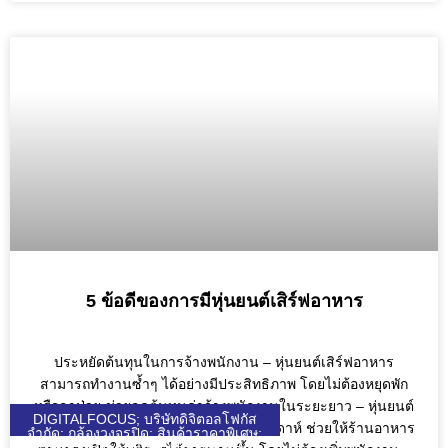
5 ข้อดีของการมีหุ่นยนต์เสิร์ฟอาหาร
ประหยัดต้นทุนในการจ้างพนักงาน – หุ่นยนต์เสิร์ฟอาหาร
สามารถทำงานซ้ำๆ ได้อย่างมีประสิทธิภาพ โดยไม่ต้องหยุดพัก
หรือลาป่วย ช่วยลดต้นทุนค่าจ้างพนักงานในระยะยาว – หุ่นยนต์
DIGITALFOCUS; บริษัทดิจิตอลโฟกัส
ทำงานได้หลายชั่วโมง ได้ถึง 7 วันต่อสัปดาห์ ช่วยให้ร้านอาหาร
จำกัด; กล้องวงจรปิด; สินค้าราคาพิเศษ;
HIKVISION; UNIARCH; UNIVIEW;