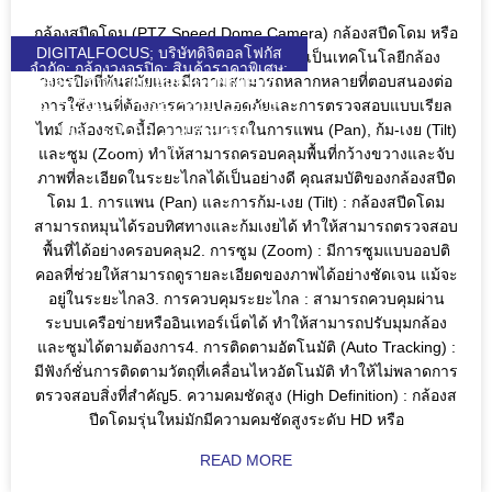
กล้องสปีดโดม (PTZ Speed Dome Camera) กล้องสปีดโดม หรือ
DIGITALFOCUS; บริษัทดิจิตอลโฟกัส
ที่เรียกว่า PTZ Speed Dome Camera เป็นเทคโนโลยีกล้อง
จำกัด; กล้องวงจรปิด; สินค้าราคาพิเศษ;
วงจรปิดที่ทันสมัยและมีความสามารถหลากหลายที่ตอบสนองต่อ
HIKVISION; UNIARCH; UNIVIEW;
WULIAN; ZKTECO; DJI; KEENON;
การใช้งานที่ต้องการความปลอดภัยและการตรวจสอบแบบเรียล
SEAGATE; VIVOTEK; VIEWSONIC;
ไทม์ กล้องชนิดนี้มีความสามารถในการแพน (Pan), ก้ม-เงย (Tilt)
DGF; SOLAR; SOLARCELL;
QUICKTRONL;
และซูม (Zoom) ทำให้สามารถครอบคลุมพื้นที่กว้างขวางและจับ
ภาพที่ละเอียดในระยะไกลได้เป็นอย่างดี คุณสมบัติของกล้องสปีด
โดม 1. การแพน (Pan) และการก้ม-เงย (Tilt) : กล้องสปีดโดม
สามารถหมุนได้รอบทิศทางและก้มเงยได้ ทำให้สามารถตรวจสอบ
พื้นที่ได้อย่างครอบคลุม2. การซูม (Zoom) : มีการซูมแบบออปติ
คอลที่ช่วยให้สามารถดูรายละเอียดของภาพได้อย่างชัดเจน แม้จะ
อยู่ในระยะไกล3. การควบคุมระยะไกล : สามารถควบคุมผ่าน
ระบบเครือข่ายหรืออินเทอร์เน็ตได้ ทำให้สามารถปรับมุมกล้อง
และซูมได้ตามต้องการ4. การติดตามอัตโนมัติ (Auto Tracking) :
มีฟังก์ชั่นการติดตามวัตถุที่เคลื่อนไหวอัตโนมัติ ทำให้ไม่พลาดการ
ตรวจสอบสิ่งที่สำคัญ5. ความคมชัดสูง (High Definition) : กล้องส
ปีดโดมรุ่นใหม่มักมีความคมชัดสูงระดับ HD หรือ
READ MORE