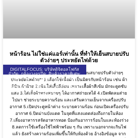
หน้าร้อน ไม่ใช่แค่แอร์เท่านั้น ที่ทำให้เย็นสบายปรับ
ตัวง่ายๆ ประหยัดไฟด้วย
DIGITALFOCUS; บริษัทดิจิตอลโฟกัส
หน้าร้อน ไม่ใช่แค่แอร์เท่านั้น ที่ทำให้เย็นสบายปรับตัวง่ายๆ
จำกัด; กล้องวงจรปิด; สินค้าราคาพิเศษ;
HIKVISION; UNIARCH; UNIVIEW;
ประหยัดไฟด้วย** 1.เลือกใช้เนื้อผ้า เป็นมิตรกับหน้าร้อน เช่น ผ้า
WULIAN; ZKTECO; DJI; KEENON;
ลินิน ผ้าฝ้าย 2.เน้นใส่เสื้อสีอ่อน เพราะเสื้อผ้าสีเข้ม มักจะดูดซับ
SEAGATE; VIVOTEK; VIEWSONIC;
DGF; SOLAR; SOLARCELL;
แสง 3.ใส่เสื้อผ้าทรงสบายๆ ให้อากาศถ่ายเทได้ 4.เปิดพัดลมส่าย
QUICKTRONL;
ไปมา ช่วยระบายความร้อน และเสริมความเย็นจากเครื่องปรับ
อากาศ 5.เปิดประตูหน้าต่าง ระบายความร้อน ก่อนเปิดเครื่องปรับ
อากาศ 6.ปิดม่านบังแดด ในจุดที่แสงแดดส่องถึงภายในห้อง
7.เลี่ยงอาหารรสจัดอาหารทอด ป้องกันอาการร้อนในและท้องร่วง
8.ลดการใช้เครื่องใช้ไฟฟ้าพร้อม ๆ กัน เพราะนอกจากจะกินไฟ
แล้ว ยังสร้างความร้อนเพิ่มขึ้นให้กับห้องด้วย อ้างอิงข้อมูล จาก