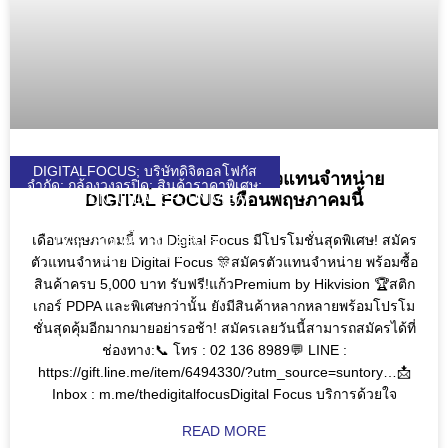
DIGITALFOCUS; บริษัทดิจิตอลโฟกัส
โปรโมชั่นสุดพิเศษ! สมัครตัวแทนจำหน่าย
จำกัด; กล้องวงจรปิด; สินค้าราคาพิเศษ;
DIGITAL FOCUS เดือนพฤษภาคมนี้
HIKVISION; UNIARCH; UNIVIEW;
WULIAN; ZKTECO; DJI; KEENON;
SEAGATE; VIVOTEK; VIEWSONIC;
เดือนพฤษภาคมนี้ ทาง Digital Focus มีโปรโมชั่นสุดพิเศษ! สมัคร
DGF; SOLAR; SOLARCELL;
QUICKTRONL;
ตัวแทนจำหน่าย Digital Focus 🎊สมัครตัวแทนจำหน่าย พร้อมซื้อ
สินค้าครบ 5,000 บาท รับฟรี!แก้วPremium by Hikvision 🏆สติก
เกอร์ PDPA และพิเศษกว่านั้น ยังมีสินค้าหลากหลายพร้อมโปรโม
ชั่นสุดคุ้มอีกมากมายอย่ารอช้า! สมัครเลยวันนี้สามารถสมัครได้ที่
ช่องทาง:📞 โทร : 02 136 8989💬 LINE :
https://gift.line.me/item/6494330/?utm_source=suntory…📩
Inbox : m.me/thedigitalfocusDigital Focus บริการด้วยใจ
READ MORE