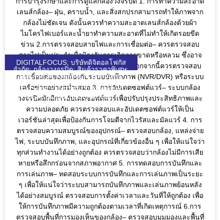
การบำรุงรักษาและการดูแลกล้องวงจรปิด 1. การทำความสะอาด
เลนส์กล้อง– ฝุ่น, คราบน้ำ, และสิ่งสกปรกสามารถทำให้ภาพจาก
กล้องไม่ชัดเจน ดังนั้นควรทำความสะอาดเลนส์กล้องด้วยผ้า
ไมโครไฟเบอร์และน้ำยาทำความสะอาดที่ไม่ทำให้เกิดรอยขีด
ข่วน 2.การตรวจสอบสายไฟและการเชื่อมต่อ– ควรตรวจสอบ
สายไฟเป็นประจำเพื่อป้องกันการเกิดการขาดหรือหลวม ซึ่งอาจ
DIGITALFOCUS; บริษัทดิจิตอลโฟกัส
ทำให้กล้องทำงานไม่เต็มประสิทธิภาพ นอกจากนี้ควรตรวจสอบ
จำกัด; กล้องวงจรปิด; สินค้าราคาพิเศษ;
HIKVISION; UNIARCH; UNIVIEW;
การเชื่อมต่อของกล้องกับระบบบันทึกภาพ (NVR/DVR) หรือระบบ
WULIAN; ZKTECO; DJI; KEENON;
เครือข่ายอย่างสม่ำเสมอ 3. การอัปเดตซอฟต์แวร์– ระบบกล้อง
SEAGATE; VIVOTEK; VIEWSONIC;
DGF; SOLAR; SOLARCELL;
วงจรปิดมักมีการอัปเดตซอฟต์แวร์เพื่อปรับปรุงประสิทธิภาพและ
QUICKTRONL;
ความปลอดภัย ควรตรวจสอบและอัปเดตซอฟต์แวร์ให้เป็น
เวอร์ชันล่าสุดเพื่อป้องกันการโจมตีจากไวรัสและมัลแวร์ 4. การ
ตรวจสอบความสมบูรณ์ของอุปกรณ์– ตรวจสอบกล้อง, แหล่งจ่าย
ไฟ, ระบบบันทึกภาพ, และอุปกรณ์ที่เกี่ยวข้องอื่น ๆ เพื่อให้แน่ใจว่า
ทุกส่วนทำงานได้อย่างถูกต้อง ควรตรวจสอบว่ากล้องไม่มีการเสีย
หายหรือสึกกร่อนจากสภาพอากาศ 5. การทดสอบการบันทึกและ
การเล่นภาพ– ทดสอบระบบการบันทึกและการเล่นภาพเป็นระยะ
ๆ เพื่อให้แน่ใจว่าระบบสามารถบันทึกภาพและเล่นภาพย้อนหลัง
ได้อย่างสมบูรณ์ ตรวจสอบการตั้งค่าเวลาและวันที่ให้ถูกต้อง เพื่อ
ให้การบันทึกภาพมีความถูกต้องตามเวลาที่เกิดเหตุการณ์ 6.การ
ตรวจสอบพื้นที่การมองเห็นของกล้อง– ตรวจสอบมุมมองและพื้นที่