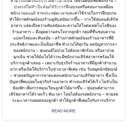
สามารถเปิดให้บริการได้ยาวนานขึ้น โดยไม่ต้องเพิ่มพนักงาน –
WULIAN; ZKTECO; DJI; KEENON;
หุ่นยนต์ไม่จำเป็นต้องได้รับการฝึกอบรมหรือสอนงานเหมือน
SEAGATE; VIVOTEK; VIEWSONIC;
DGF; SOLAR; SOLARCELL;
พนักงานมนุษย์ ช่วยประหยัดเวลาและค่าใช้จ่ายในการฝึกอบรม
QUICKTRONL;
ทำให้ภาพลักษณ์ของร้านดูทันสมัยมากขึ้น – การใช้หุ่นยนต์เสิร์ฟ
อาหาร แสดงถึงความทันสมัยและความใส่ใจต่อเทคโนโลยีของ
ร้านอาหาร – ดึงดูดความสนใจจากลูกค้า กลุ่มที่ชื่นชอบความ
แปลกใหม่และทันสมัย – สร้างภาพลักษณ์ของร้านอาหารที่มี
ประสิทธิภาพและเป็นมืออาชีพ ทำงานได้ทุกวัน ลดปัญหาการลา
ของพนักงาน – หุ่นยนต์ไม่ป่วย ไม่ต้องลาพักร้อน หรือลาป่วย
ฉุกเฉิน ช่วยให้มั่นใจได้ว่าจะมีพนักงานเสิร์ฟอาหารพร้อมให้
บริการลูกค้าเสมอ – เหมาะกับธุรกิจร้านอาหารที่มีลูกค้าจำนวน
มาก หรือเปิดให้บริการในช่วงเวลาพิเศษ เช่น วันหยุดนักขัตฤกษ์
– ช่วยลดปัญหาการขาดแคลนพนักงานงานเสิร์ฟอาหาร ซึ่งเป็น
ปัญหาที่พบบ่อยในธุรกิจร้านอาหาร ทำรอบเสิร์ฟได้เร็ว ไม่จำเป็น
ต้องพัก เพิ่มการหมุนเวียนลูกค้าได้มากขึ้น – หุ่นยนต์สามารถ
เสิร์ฟอาหารได้รวดเร็ว ทันเวลา โดยไม่ต้องรอพนักงาน – ช่วยลด
ระยะเวลารอคอยของลูกค้า ทำให้ลูกค้าพึงพอใจกับการบริการ
READ MORE