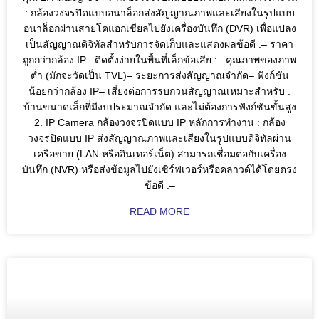
: กล้องวงจรปิดแบบอนาล็อกส่งสัญญาณภาพและเสียงในรูปแบบ
อนาล็อกผ่านสายโคแอกเชียลไปยังเครื่องบันทึก (DVR) เพื่อแปลง
เป็นสัญญาณดิจิทัลสำหรับการจัดเก็บและแสดงผลข้อดี :– ราคา
ถูกกว่ากล้อง IP– ติดตั้งง่ายในพื้นที่เล็กข้อเสีย :– คุณภาพของภาพ
ต่ำ (มักจะวัดเป็น TVL)– ระยะการส่งสัญญาณจำกัด– ฟังก์ชัน
น้อยกว่ากล้อง IP– เสี่ยงต่อการรบกวนสัญญาณเหมาะสำหรับ :
บ้านขนาดเล็กที่มีงบประมาณจำกัด และไม่ต้องการฟังก์ชันขั้นสูง
2. IP Camera กล้องวงจรปิดแบบ IP หลักการทำงาน : กล้อง
วงจรปิดแบบ IP ส่งสัญญาณภาพและเสียงในรูปแบบดิจิทัลผ่าน
เครือข่าย (LAN หรืออินเทอร์เน็ต) สามารถเชื่อมต่อกับเครื่อง
บันทึก (NVR) หรือส่งข้อมูลไปยังเซิร์ฟเวอร์หรือคลาวด์ได้โดยตรง
ข้อดี :–
READ MORE