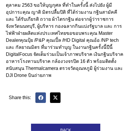
ตุลาคม 2563 ขอให้บุญ​กุศล​ ที่ทำในครั้งนี้ ส่งไปยัง ผู้มี
อุปการะคุณ​ ญาติ มิตรปลื้มปิติ​ ที่ได้ร่วมงาน กฐินสามัคคี​
และ ได้รับเกียรติ​ ถวาย ผ้าไตรกฐิน ต่อจากผู้ว่าราชการ​
จังหวัด​นนทบุรี​, ผู้บริหาร​ กองฉลากกินแบ่งรัฐบาล และ การ
ไฟฟ้าฝ่ายผลิตแห่งประเทศไ​ทยขอขอบพระคุณ​ Master
Dealerคุณ​ปุ้ย /P&P คุณเปิ้ล /HD Digital คุณ​อ้อ /NP tech
และ กัลยาณมิตร​ ที่มาร่วมทำบุญ​ ในงานกฐินครั้งนี้ปีนี้
Digital​Focus จัด​เต็มร่วมเป็นเจ้าภาพ​บริจาค เงินกฐินบริจาค
อาหารโรงทานบริจาค กล้อง​วงจรปิด 16 ตัว พร้อมติดตั้ง​
สนับสนุน​ Thermal​camera​ ตรวจวัดอุณหภูมิ​ ผู้ร่วมงาน และ
DJI Drone บินถ่ายภาพ
Share this:
BACK