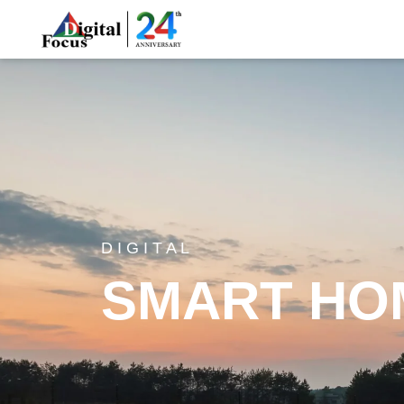
D I G I T A L
SMART
HO