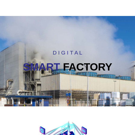
D I G I T A L
SMART
FACTORY