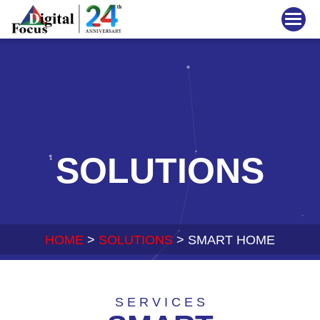
SOLUTIONS
HOME
>
SOLUTIONS
> SMART HOME
S E R V I C E S